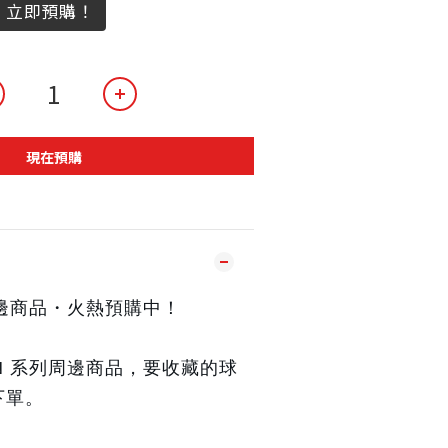
，立即預購！
現在預購
列周邊商品・火熱預購中！
AN 系列周邊商品
，要收藏的球
下單。