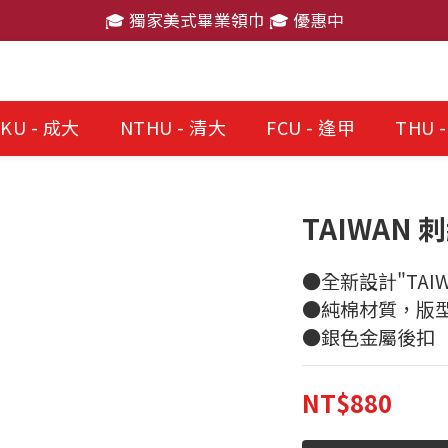
🎓 獨家美式畢業領巾 🎓 優惠中
🎓 獨家美式畢業領巾 🎓 優惠中
消費滿 $2,000 免運費
🎓 獨家美式畢業領巾 🎓 優惠中
KU - 成大
NTHU - 清大
FCU - 逢甲
THU 
TAIWAN 
●全新設計"TAIW
●純棉材質，版
●銀色金屬後扣
NT$880