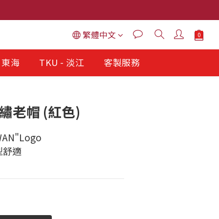
繁體中文
- 東海
TKU - 淡江
客製服務
刺繡老帽 (紅色)
AN"Logo
型舒適