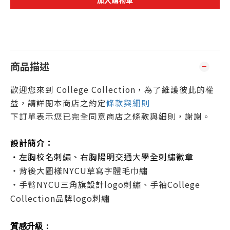
加入購物車
商品描述
歡迎您來到 College Collection，為了維護彼此的權
益，請詳閱本商店之約定
條款與細則
下訂單表示您已完全同意商店之條款與細則，謝謝
。
設計簡介：
左胸校名刺繡、右胸陽明交通大學全刺繡徽章
・
・
背後大圖樣NYCU草寫字體毛巾繡
・
手臂NYCU三角旗設計logo刺繡、手袖College
Collection品牌logo刺繡
質感升級：