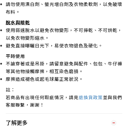
請勿使用漂白劑、螢光增白劑及衣物柔軟劑，以免破壞
布料。
脫水與晾乾
使用弱速脫水以避免衣物變形，不可擰乾、不可烘乾，
以免衣物變形縮水。
避免直接曝曬日光下，易使衣物退色及硬化。
平時使用
不論穿著或是吊掛，請留意避免與配件、包包、牛仔褲
等其他物接觸摩擦，相互染色磨損。
摩擦造成褪色或起毛球屬正常狀況。
註：
若商品有出現任何瑕疵情況，請見
退換貨政策
並與我們
客服聯繫，謝謝！
了解更多