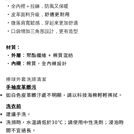
・
全內裡＋拉鍊，防風又保暖
・
舒適更耐用
皮革面料升級，
・
微落肩寬鬆感，穿起來更加舒適
・
口袋增加三角形設計，更有造型
材質：
外層
：聚酯纖維 + 棉質混紡
・
內襯
：棉質，
・
全內襯設計
棒球外套洗滌清潔
手袖皮革髒污
如白色皮革髒汙處不明顯，請以科技海棉輕輕擦拭。
洗衣前
建議
手洗
。
洗滌時，水溫請低於30℃；請使用中性洗劑；浸泡時
間不宜過長。