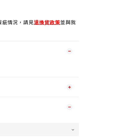
瑕疵情況，請見
並與我
退換貨政策
！