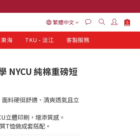
繁體中文
- 東海
TKU - 淡江
客製服務
 NYCU 純棉重磅短
，面料硬挺舒適、清爽透氣且立
CU立體印刷，增添質感。
棉質T恤做成套搭配。