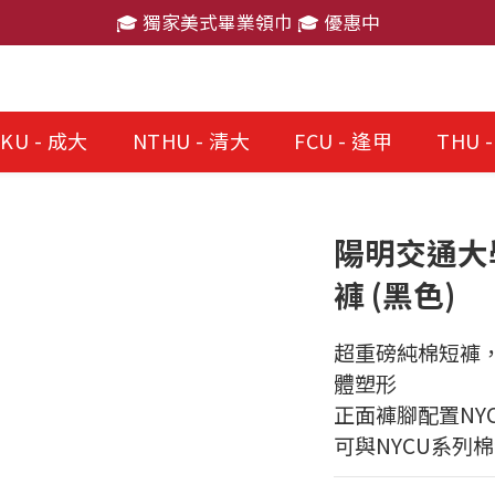
🎓 獨家美式畢業領巾 🎓 優惠中
🎓 獨家美式畢業領巾 🎓 優惠中
消費滿 $2,000 免運費
🎓 獨家美式畢業領巾 🎓 優惠中
KU - 成大
NTHU - 清大
FCU - 逢甲
THU 
陽明交通大學
褲 (黑色)
超重磅純棉短褲
體塑形
正面褲腳配置NY
可與NYCU系列