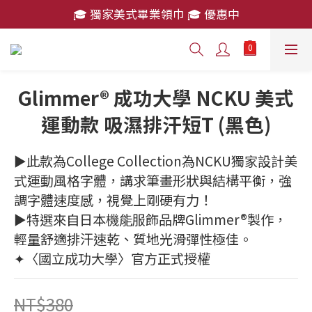
🎓 獨家美式畢業領巾 🎓 優惠中
🎓 獨家美式畢業領巾 🎓 優惠中
消費滿 $2,000 免運費
🎓 獨家美式畢業領巾 🎓 優惠中
Glimmer® 成功大學 NCKU 美式
運動款 吸濕排汗短T (黑色)
►此款為College Collection為NCKU獨家設計美
式運動風格字體，講求筆畫形狀與結構平衡，強
調字體速度感，視覺上剛硬有力！ 
►特選來自日本機能服飾品牌Glimmer®製作，
輕量舒適排汗速乾、質地光滑彈性極佳。
✦〈國立成功大學〉官方正式授權
NT$380