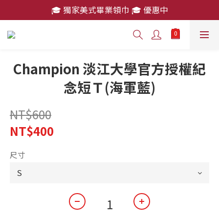
🎓 獨家美式畢業領巾 🎓 優惠中
🎓 獨家美式畢業領巾 🎓 優惠中
消費滿 $2,000 免運費
🎓 獨家美式畢業領巾 🎓 優惠中
Champion 淡江大學官方授權紀
念短Ｔ(海軍藍)
NT$600
NT$400
尺寸