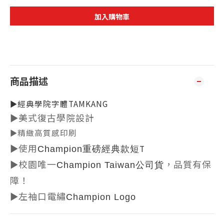
加入購物車
商品描述
►經典學院字體TAMKANG
►美式復古學院設計
►
精緻高質感印刷
►
使用
T
Champion重磅經典款短
►
校園唯一
，品質有保
Champion Taiwan公司貨
障
！
►
左袖口電繡
Champion Logo