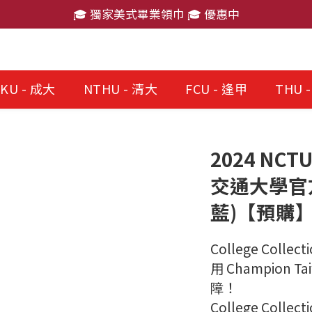
🎓 獨家美式畢業領巾 🎓 優惠中
🎓 獨家美式畢業領巾 🎓 優惠中
消費滿 $2,000 免運費
🎓 獨家美式畢業領巾 🎓 優惠中
KU - 成大
NTHU - 清大
FCU - 逢甲
THU 
2024 NCT
交通大學官
藍)【預購
College Col
用 Champion
障！
College Coll