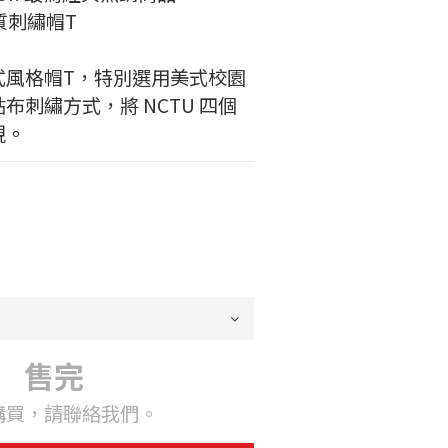
品質刺繡帽T
式風格帽T，特別選用美式校園
布刺繡方式，將 NCTU 四個
現。
售完
購買，請聯絡我們。