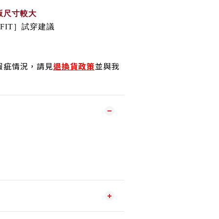
版尺寸較大
 FIT］試穿建議
瑕疵情況，請見
退換貨政策
並與我
！