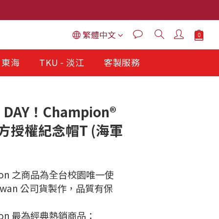
繁體中文
- 東海
TKU - 淡江
客製服務
U DAY！Champion®
方授權紀念帽T (海軍
】
lection 之商品為全台校園唯一使
 Taiwan 公司貨製作，品質有保
ection 最為經典熱銷商品：