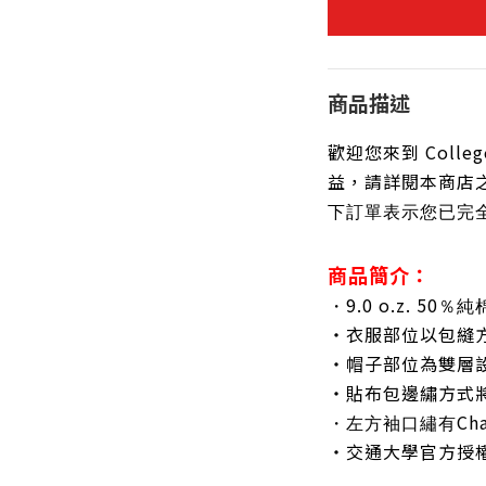
商品描述
歡迎您來到 Colleg
益，請詳閱本商店
下訂單表示您已完
商品簡介：
9.0 o.z. 50
・
％純
・衣服部位以包縫
・帽子部位為雙層
・貼布包邊繡方式將
Ch
・左方袖口繡有
・交通大學官方授