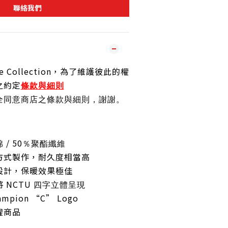
聯絡我們
e Collection，為了維護彼此的權
之約定
條款與細則
全同意商店之條款與細則，謝謝
。
/ 50
棉
％聚酯纖維
方式製作，耐久度相當高
設計，保暖效果極佳
 NCTU
四
字立體呈現
ampion “C” Logo
權商品