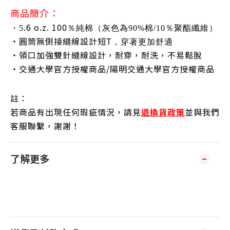
商品簡介：
.6 o.z. 100
・5
％純棉（灰色為90%棉/10％聚酯纖維）
・圓筒無側接縫線設計短
T
，穿著更加舒適
・領口加強雙針縫線設計，耐穿，耐洗，不易鬆脫
・交通大學官方授權商品/陽明交通大學
官方授權商品
註：
若商品有出現任何瑕疵情況，請見
退換貨政策
並與我們
客服聯繫，謝謝！
了解更多