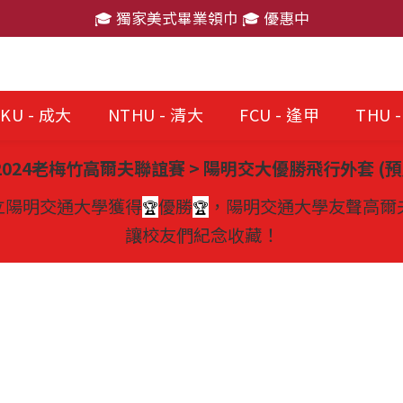
🎓 獨家美式畢業領巾 🎓 優惠中
🎓 獨家美式畢業領巾 🎓 優惠中
消費滿 $2,000 免運費
🎓 獨家美式畢業領巾 🎓 優惠中
KU - 成大
NTHU - 清大
FCU - 逢甲
THU 
 2024老梅竹高爾夫聯誼賽 >
陽明交大優勝飛行外套 (
預
立陽明交通大學獲得
優勝
，陽明交通大學友聲高爾夫
🏆
🏆
讓校友們紀念收藏！