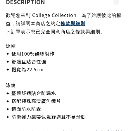
DESCRIPTION
歡迎您來到 College Collection，為了維護彼此的權
益，請詳閱本商店之約定
條款與細則
下訂單表示您已完全同意商店之條款與細則
。
泳帽
✦ 使用100%硅膠製作
✦ 舒適且貼合性強
✦ 帽寬為22.5cm
泳鏡
✦ 整體舒適貼合防漏水
✦ 搭配特殊高清廣角鏡片
✦ 鏡面防水防霧
✦ 防滑彈力鏡帶佩戴舒適且不易滑動