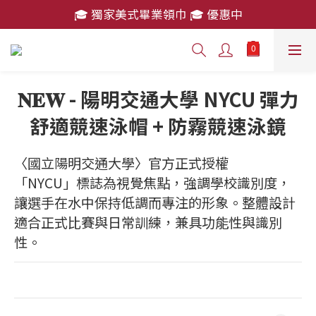
🎓 獨家美式畢業領巾 🎓 優惠中
🎓 獨家美式畢業領巾 🎓 優惠中
消費滿 $2,000 免運費
🎓 獨家美式畢業領巾 🎓 優惠中
𝐍𝐄𝐖 - 陽明交通大學 NYCU 彈力
舒適競速泳帽 + 防霧競速泳鏡
〈國立陽明交通大學〉官方正式授權
「NYCU」標誌為視覺焦點，強調學校識別度，
讓選手在水中保持低調而專注的形象。整體設計
適合正式比賽與日常訓練，兼具功能性與識別
性。