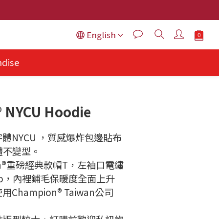
English
dise
 NYCU Hoodie
體NYCU ，質感爆炸包邊貼布
變型。   
on®重磅經典款帽T，左袖口電繡
 Logo，內裡鋪毛保暖度全面上升
hampion® Taiwan公司
！