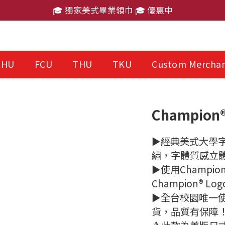
🎓 獨家美式畢業領巾 🎓 優惠中
🎓 獨家美式畢業領巾 🎓 優惠中
消費滿 $2,000 免運費
🎓 獨家美式畢業領巾 🎓 優惠中
THU
FCU
THU
TKU
Custom Merchan
Champion®
►經典美式大學字
繡，字體質感立體不
►使用Champi
Champion®
►全台校園唯一使用C
貨，品質有保障