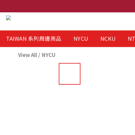
TAIWAN 系列周邊商品
NYCU
NCKU
N
View All
/
NYCU